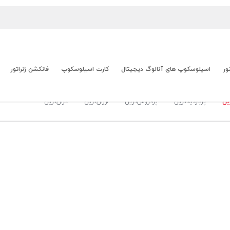
ور
اسیلوسکوپ های آنالوگ دیجیتال
کارت اسیلوسکوپ
فانکشن ژنراتور
نراتور
سیگنال ژنراتور فرکانس بالا
ین
پربازدیدترین
پرفروش‌ترین
ارزان‌ترین
گران‌ترین