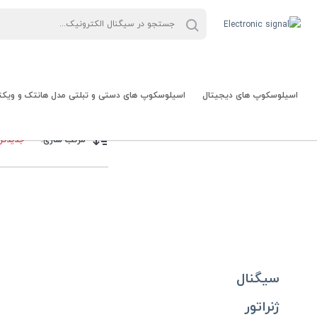
اسیلوسکوپ های دیجیتال
اسیلوسکوپ های دستی و تبلتی مدل هانتک و ویکت
سیگنال الکترونیک
سیگنال ژ
فقط کالاهای موجود
مرتب سازی:
جدیدتر
اسیلوسکوپ رومیزی هانتک (HANTEK)
اسیلوسکوپ دیجیتال (آکبند) هانتک/Hantek
اسیلوسکوپ هانتک (hantek)
مولتی متر ویکتور (VICTOR) خرید و قیمت مولتی متر ویکتور
سیگنال
ژنراتور