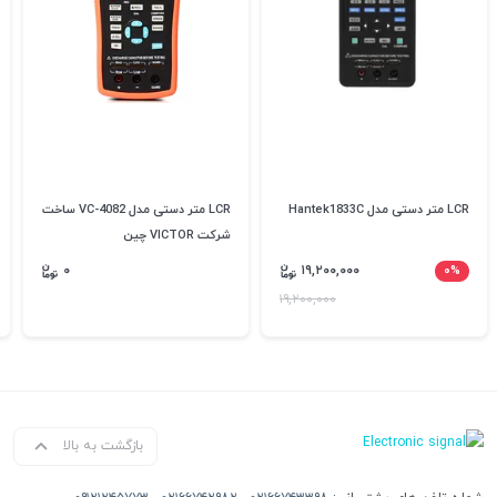
LCR متر دستی مدل Hantek1833C
LCR متر دستی مدل VC-4082 ساخت
شرکت VICTOR چین
۰
۱۹,۲۰۰,۰۰۰
۰%
۱۹,۲۰۰,۰۰۰
بازگشت به بالا