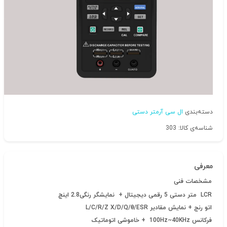
دسته‌بندی
ال سی آرمتر دستی
شناسه‌ی کالا: 303
معرفی
مشخصات فنی
LCR متر دستی 5 رقمی دیجیتال + نمایشگر رنگی2.8 اینچ
اتو رنج + نمایش مقادیر
L/C/R/Z X/D/Q/θ/ESR
فرکانس 100Hz~40KHz + خاموشی اتوماتیک