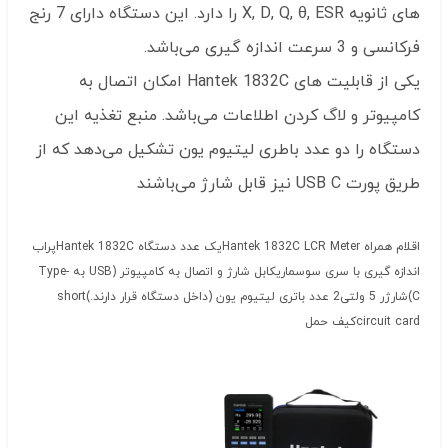
های ثانویه X, D, Q, θ, ESR را دارد. این دستگاه دارای 7 رنج
فرکانسی و 3 سرعت اندازه گیری می‌باشد.
یکی از قابلیت های Hantek 1832C امکان اتصال به
کامپیوتر و لاگ کردن اطلاعات می‌باشد. منبع تغذیه این
دستگاه را دو عدد باطری لیتیوم یون تشکیل می‌دهد که از
طریق پورت USB C نیز قابل شارژ می‌باشند
اقلام همراه Hantek 1832C LCR Meterیک عدد دستگاه Hantek 1832Cپراب
اندازه گیری با سری سوسماریکابل شارژ و اتصال به کامپیوتر (USB به Type-
C)شارژر 5 ولتی2 عدد باتری لیتیوم یون (داخل دستگاه قرار دارند.)short
circuit cardکیف حمل