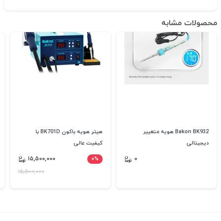
محصولات مشابه
Bakon BK932 هویه متعییر
هیتر هویه باکون BK701D با
دیجیتالی
کیفیت عالی
۱۵,۵۰۰,۰۰۰
۰%
۰
۱۵,۵۰۰,۰۰۰