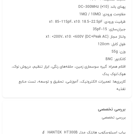
پهنای باند: DC–300MHz (×10)
مقاومت ورودی: 1MΩ / 10MΩ
ظرفیت ورودی: x1: 85–115pF، x10: 18.5–22.5pF
جبران‌سازی: 15–35pF
ولتاژ مجاز: x1: <200V، x10: <600V (DC+Peak AC)
طول کابل: 120cm
وزن: 55g
کانکتور: BNC
اقلام همراه: گیره سوسماری زمین، حلقه‌های رنگی، ابزار تنظیم، درپوش نوک،
هوک/نوک یدک
کاربری‌ها: تعمیرات الکترونیک، آموزشی، تحقیق و توسعه، تست منابع
تغذیه
بررسی تخصصی
بررسی تخصصی
پراب اسیلوسکوپ هانتک مدل HANTEK HT300B 🔬