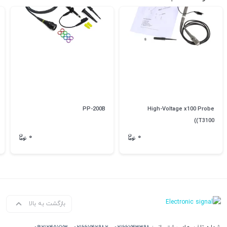
PP-200B
High-Voltage x100 Probe
(T3100)
۰
۰
بازگشت به بالا