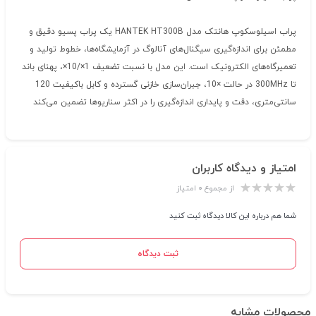
پراب اسیلوسکوپ هانتک مدل HANTEK HT300B یک پراب پسیو دقیق و
مطمئن برای اندازه‌گیری سیگنال‌های آنالوگ در آزمایشگاه‌ها، خطوط تولید و
تعمیرگاه‌های الکترونیک است. این مدل با نسبت تضعیف 1×/10×، پهنای باند
تا 300MHz در حالت ×10، جبران‌سازی خازنی گسترده و کابل باکیفیت 120
سانتی‌متری، دقت و پایداری اندازه‌گیری را در اکثر سناریوها تضمین می‌کند
امتیاز و دیدگاه کاربران
از مجموع ۰ امتیاز
شما هم درباره این کالا دیدگاه ثبت کنید
ثبت دیدگاه
محصولات مشابه