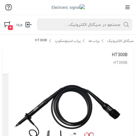
ورود
۰
HT300B
سیگنال الکترونیک
پراب ها
پراب اسیلوسکوپ
HT300B
HT300B